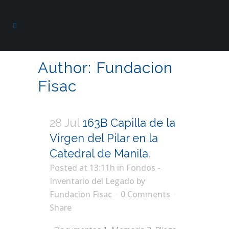
Author: Fundacion
Fisac
28 Jul
163B Capilla de la
Virgen del Pilar en la
Catedral de Manila.
Posted at 13:11h
in
Fondos -
Inventario del Legado
by
Fundacion Fisac
0 Comments
Share