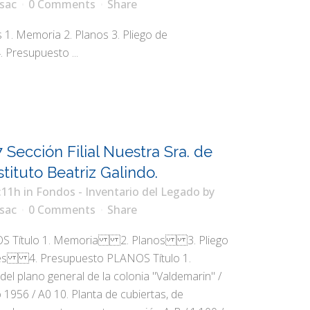
sac
0 Comments
Share
. Memoria 2. Planos 3. Pliego de
. Presupuesto ...
 Sección Filial Nuestra Sra. de
stituto Beatriz Galindo.
:11h
in
Fondos - Inventario del Legado
by
sac
0 Comments
Share
 Título 1. Memoria 2. Planos 3. Pliego
es 4. Presupuesto PLANOS Título 1.
del plano general de la colonia "Valdemarin" /
 1956 / A0 10. Planta de cubiertas, de