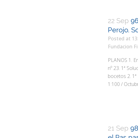
22 Sep
96
Perojo. 
Posted at 13
Fundacion Fi
PLANOS 1. Emp
nº 23. 1ª Solu
bocetos 2. 1ª 
1:100 / Octubr
21 Sep
98
el Pas pa