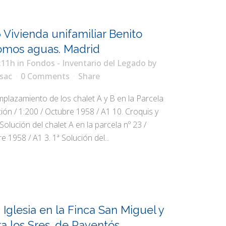
 Vivienda unifamiliar Benito
Somos aguas. Madrid
:11h
in
Fondos - Inventario del Legado
by
sac
0 Comments
Share
lazamiento de los chalet A y B en la Parcela
ción / 1:200 / Octubre 1958 / A1 10. Croquis y
Solución del chalet A en la parcela nº 23 /
e 1958 / A1 3. 1ª Solución del...
 Iglesia en la Finca San Miguel y
ra los Sres. de Raventós.