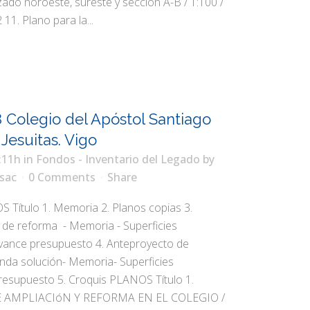
lzado noroeste, sureste y sección A-B / 1:100 /
 11. Plano para la...
 Colegio del Apóstol Santiago
 Jesuitas. Vigo
:11h
in
Fondos - Inventario del Legado
by
sac
0 Comments
Share
ítulo 1. Memoria 2. Planos copias 3.
de reforma - Memoria - Superficies
Avance presupuesto 4. Anteproyecto de
nda solución- Memoria- Superficies
Presupuesto 5. Croquis PLANOS Título 1.
 AMPLIACIóN Y REFORMA EN EL COLEGIO /