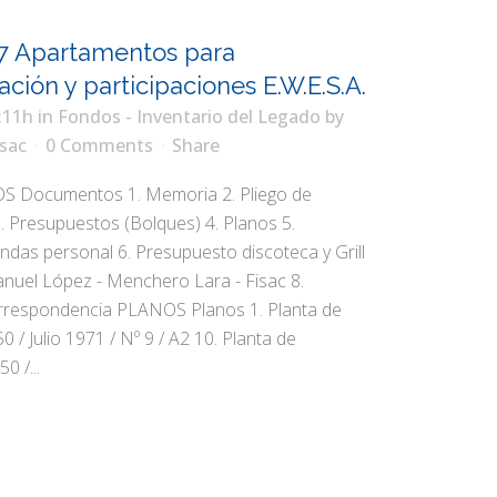
7 Apartamentos para
ación y participaciones E.W.E.S.A.
:11h
in
Fondos - Inventario del Legado
by
sac
0 Comments
Share
Documentos 1. Memoria 2. Pliego de
. Presupuestos (Bolques) 4. Planos 5.
ndas personal 6. Presupuesto discoteca y Grill
anuel López - Menchero Lara - Fisac 8.
orrespondencia PLANOS Planos 1. Planta de
50 / Julio 1971 / Nº 9 / A2 10. Planta de
0 /...