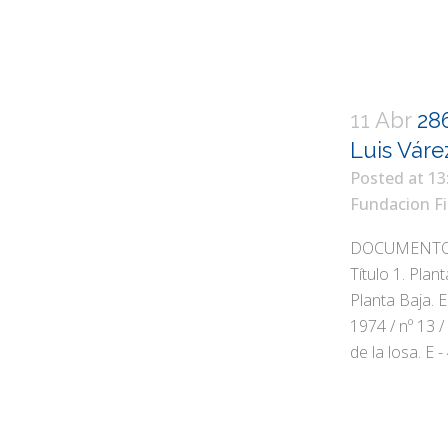
11 Abr
286
Luis Váre
Posted at 13
Fundacion Fi
DOCUMENTOS T
Título 1. Plan
Planta Baja. 
1974 / nº 13 
de la losa. E - 4