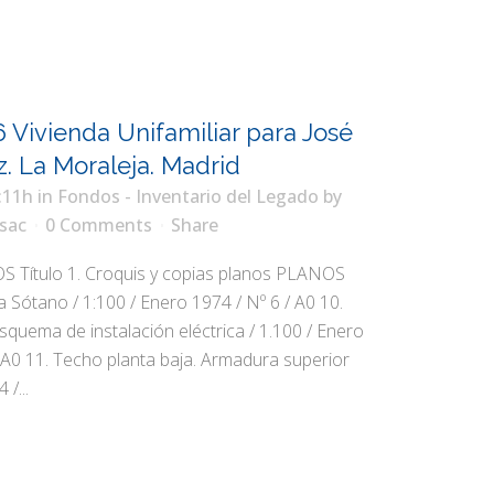
 Vivienda Unifamiliar para José
z. La Moraleja. Madrid
:11h
in
Fondos - Inventario del Legado
by
sac
0 Comments
Share
ítulo 1. Croquis y copias planos PLANOS
ta Sótano / 1:100 / Enero 1974 / Nº 6 / A0 10.
Esquema de instalación eléctrica / 1.100 / Enero
/ A0 11. Techo planta baja. Armadura superior
 /...