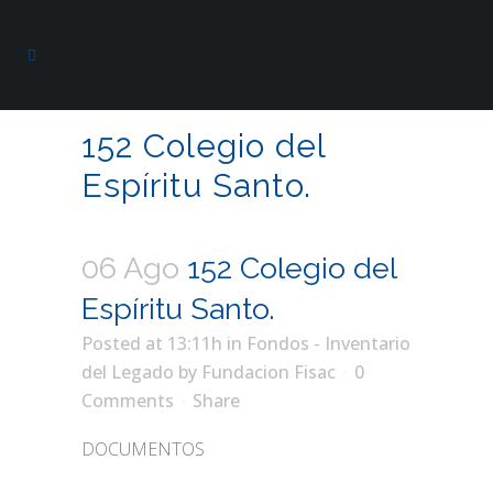
152 Colegio del
Espíritu Santo.
06 Ago
152 Colegio del
Espíritu Santo.
Posted at 13:11h
in
Fondos - Inventario
del Legado
by
Fundacion Fisac
0
Comments
Share
DOCUMENTOS