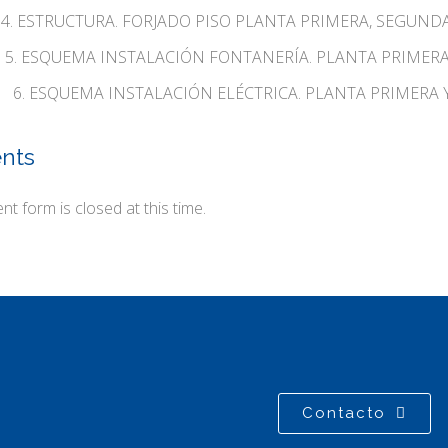
4. ESTRUCTURA. FORJADO PISO PLANTA PRIMERA, SEGUNDA Y
5. ESQUEMA INSTALACIÓN FONTANERÍA. PLANTA PRIMERA Y
6. ESQUEMA INSTALACIÓN ELÉCTRICA. PLANTA PRIMERA Y 
nts
t form is closed at this time.
Contacto