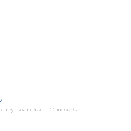
2
h
in
by
usuario_fisac
0 Comments