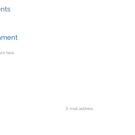
nts
mment