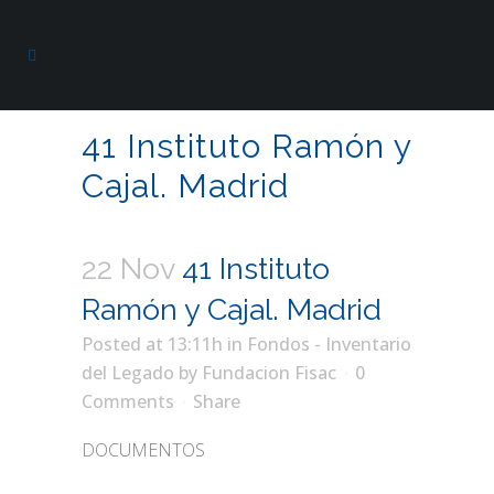
41 Instituto Ramón y
Cajal. Madrid
22 Nov
41 Instituto
Ramón y Cajal. Madrid
Posted at 13:11h
in
Fondos - Inventario
del Legado
by
Fundacion Fisac
0
Comments
Share
DOCUMENTOS