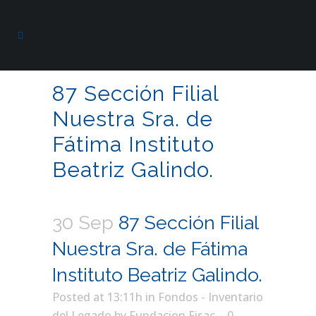
87 Sección Filial
Nuestra Sra. de
Fátima Instituto
Beatriz Galindo.
30 Sep
87 Sección Filial
Nuestra Sra. de Fátima
Instituto Beatriz Galindo.
Posted at 13:11h
in
Fondos - Inventario
del Legado
by
Fundacion Fisac
0