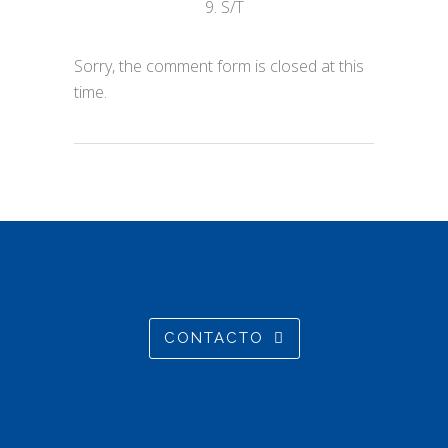
9. S/T
Sorry, the comment form is closed at this
time.
CONTACTO