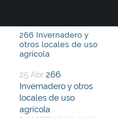
266 Invernadero y
otros locales de uso
agrícola
25 Abr
266
Invernadero y otros
locales de uso
agrícola